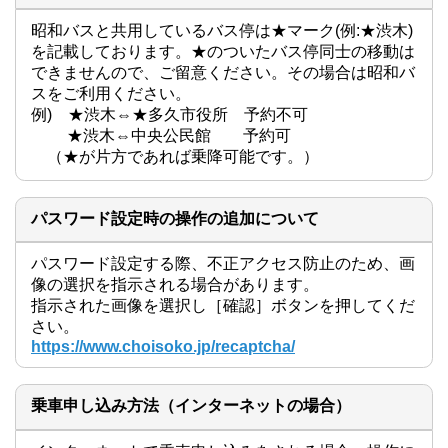
昭和バスと共用しているバス停は★マーク(例:★渋木)
を記載しております。★のついたバス停同士の移動は
できませんので、ご留意ください。その場合は昭和バ
スをご利用ください。

例)　★渋木⇔★多久市役所　予約不可

　　 ★渋木⇔中央公民館　　予約可

    （★が片方であれば乗降可能です。）
パスワード設定時の操作の追加について
パスワード設定する際、不正アクセス防止のため、画
像の選択を指示される場合があります。

指示された画像を選択し［確認］ボタンを押してくだ
さい。
https://www.choisoko.jp/recaptcha/
乗車申し込み方法（インターネットの場合）